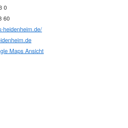
Notfalltraining für
Arztpraxen/Pflegekräfte
3 0
Schulsanitätsdienst
3 60
Gesundheitskurs Yoga
k-heidenheim.de/
eidenheim.de
ogle Maps Ansicht