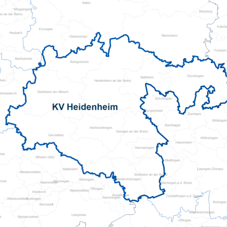
Kita Flinke Fööt