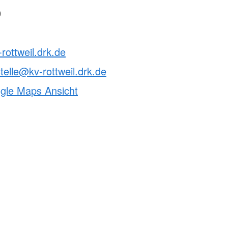
Notfalltraining für
Arztpraxen/Pflegekräfte
0
Schulsanitätsdienst
Gesundheitskurs Yoga
rottweil.drk.de
telle@kv-rottweil.drk.de
ogle Maps Ansicht