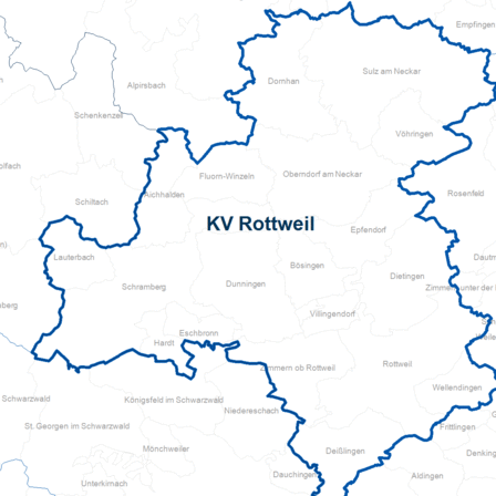
Kita Flinke Fööt