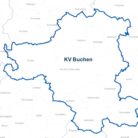
Kita Flinke Fööt