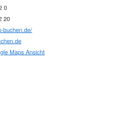
Notfalltraining für
Arztpraxen/Pflegekräfte
2 0
Schulsanitätsdienst
2 20
Gesundheitskurs Yoga
k-buchen.de/
uchen.de
ogle Maps Ansicht