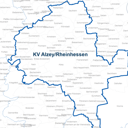
Kita Flinke Fööt