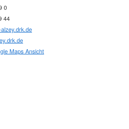
Notfalltraining für
Arztpraxen/Pflegekräfte
9 0
Schulsanitätsdienst
9 44
Gesundheitskurs Yoga
-alzey.drk.de
ey.drk.de
ogle Maps Ansicht