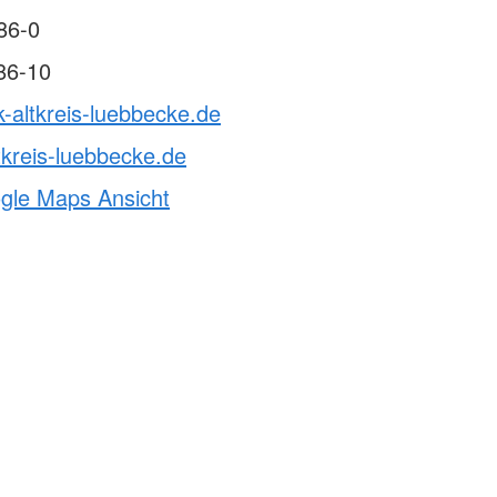
Notfalltraining für
Arztpraxen/Pflegekräfte
86-0
Schulsanitätsdienst
86-10
Gesundheitskurs Yoga
k-altkreis-luebbecke.de
tkreis-luebbecke.de
ogle Maps Ansicht