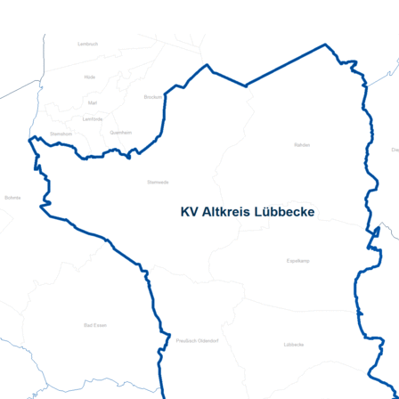
Kita Flinke Fööt