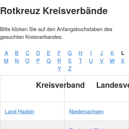
Rotkreuz Kreisverbände
Bitte klicken Sie auf den Anfangsbuchstaben des
gesuchten Kreisverbandes.
A
B
C
D
E
F
G
H
I
J
K
L
M
N
O
P
Q
R
S
T
U
V
W
X
Y
Z
Kreisverband
Landesv
Land Hadeln
Niedersachsen