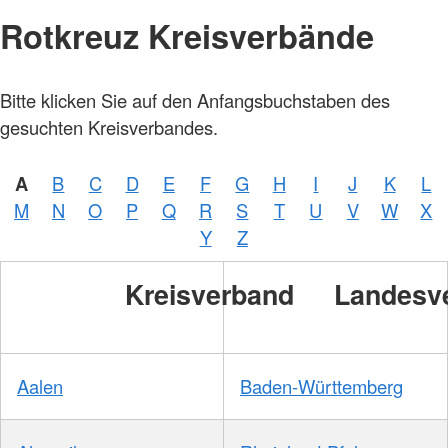
Rotkreuz Kreisverbände
Bitte klicken Sie auf den Anfangsbuchstaben des
gesuchten Kreisverbandes.
A
B
C
D
E
F
G
H
I
J
K
L
M
N
O
P
Q
R
S
T
U
V
W
X
Y
Z
Kreisverband
Landesv
Aalen
Baden-Württemberg