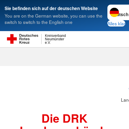
Sprache w
Sie befinden sich auf der deutschen Website
You are on the German website, you can use the
Suche
switch to switch to the English one
Alles klar
Kreisverband
Neumünster
e.V.
Landesverbä
Lan
Die DRK