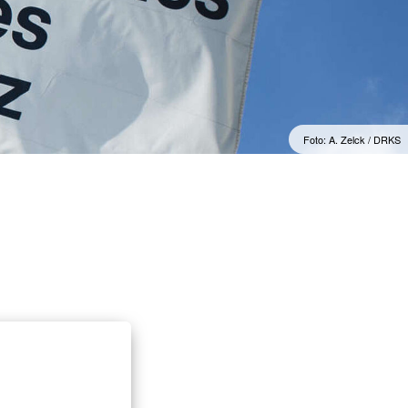
Notfalltraining für
Arztpraxen/Pflegekräfte
Schulsanitätsdienst
Gesundheitskurs Yoga
Foto: A. Zelck / DRKS