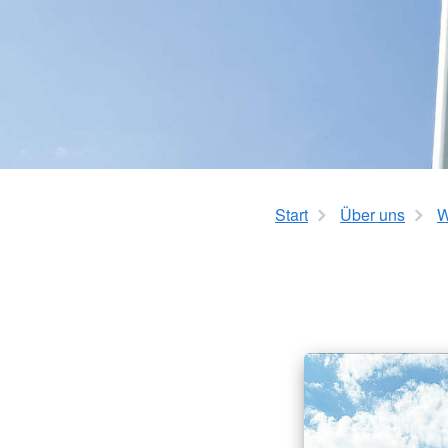
Kita Flinke Fööt
Start
Über uns
W