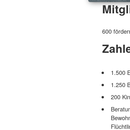
Mitgl
600 förder
Zahl
1.500 E
1.250 
200 Kin
Beratun
Bewohn
Flüchtl