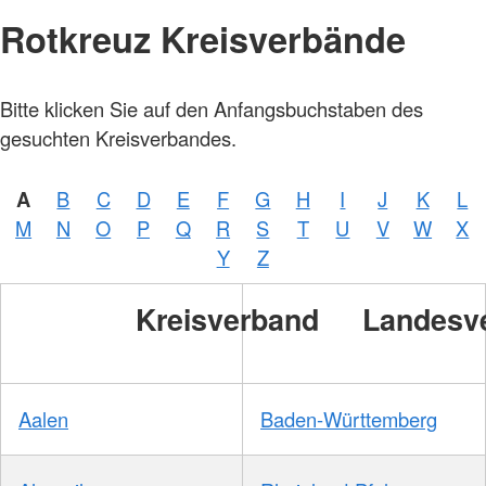
Rotkreuz Kreisverbände
Bitte klicken Sie auf den Anfangsbuchstaben des
gesuchten Kreisverbandes.
A
B
C
D
E
F
G
H
I
J
K
L
M
N
O
P
Q
R
S
T
U
V
W
X
Y
Z
Kreisverband
Landesv
Aalen
Baden-Württemberg