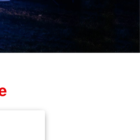
Notfalltraining für
Arztpraxen/Pflegekräfte
Schulsanitätsdienst
Gesundheitskurs Yoga
e