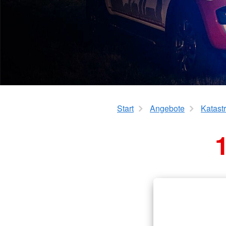
Kita Flinke Fööt
Schulkindbetreuu
Ganztagsbetreuung
Start
Angebote
Katast