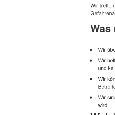
Wir treffe
Gefahrena
Was 
Wir üb
Wir hel
und ke
Wir kön
Betroff
Wir sin
wird.