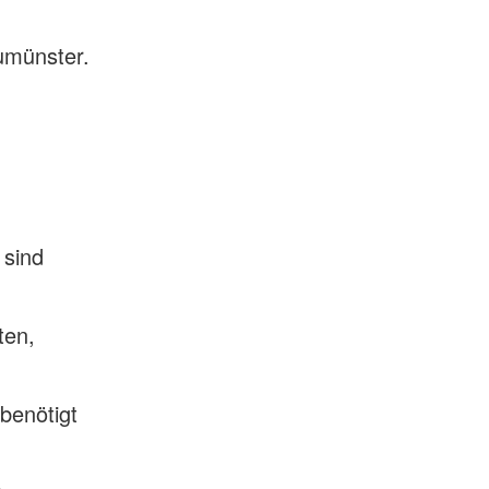
umünster.
 sind
ten,
benötigt