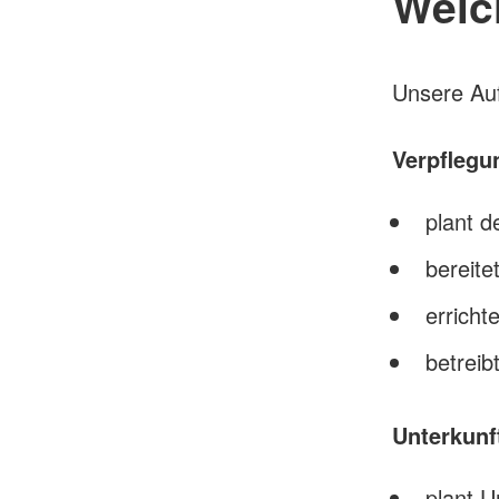
Welc
Unsere Auf
Verpflegu
plant d
bereite
erricht
betreib
Unterkunf
plant U