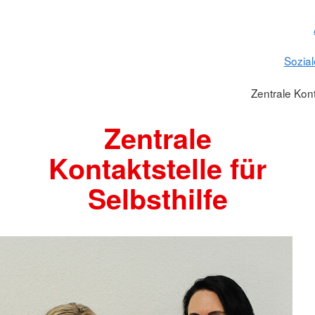
Sozial
Zentrale Konta
Zentrale
Kontaktstelle für
Selbsthilfe