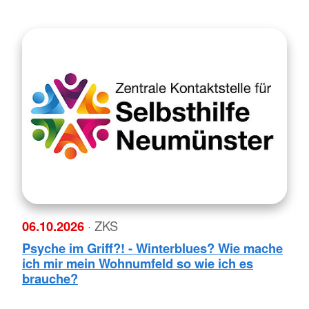
06.10.2026
· ZKS
Psyche im Griff?! - Winterblues? Wie mache
ich mir mein Wohnumfeld so wie ich es
brauche?