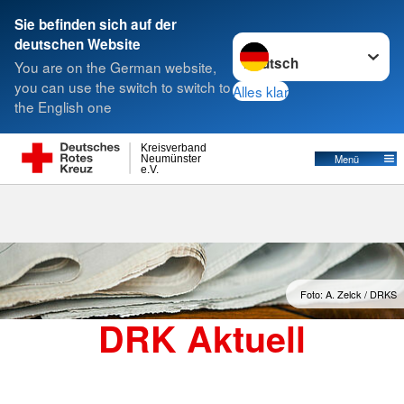
Sie befinden sich auf der
Sprache wechseln zu
deutschen Website
Suche
You are on the German website,
you can use the switch to switch to
Alles klar
the English one
DRK Aktuell
Kreisverband
Menü
Neumünster
e.V.
Foto: A. Zelck / DRKS
DRK Aktuell