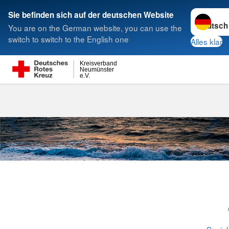
Sprache w
Sie befinden sich auf der deutschen Website
You are on the German website, you can use the
Suche
switch to switch to the English one
Alles klar
Kreisverband
Neumünster
e.V.
Leben mit Kr
rcphotostock