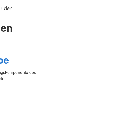
ür den
men
pe
lungskomponente des
ter