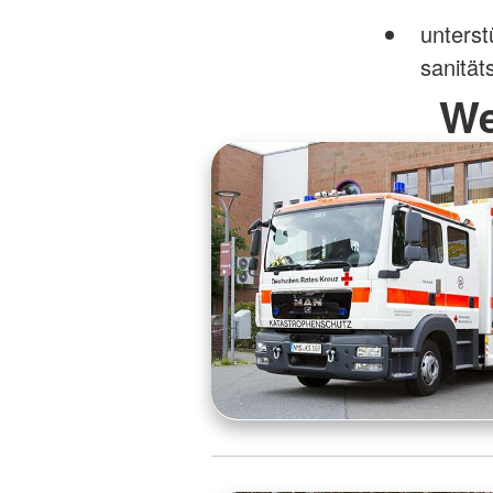
unterst
sanität
We