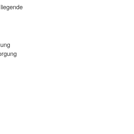
 liegende
tung
sorgung