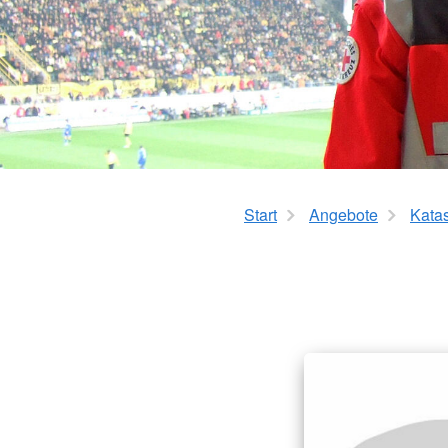
Kita Flinke Fööt
Schulkindbetreuu
Ganztagsbetreuung
Start
Angebote
Kata