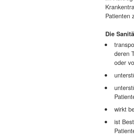
Krankentra
Patienten 
Die Sanit
transpo
deren T
oder v
unterst
unterst
Patient
wirkt 
ist Bes
Patien