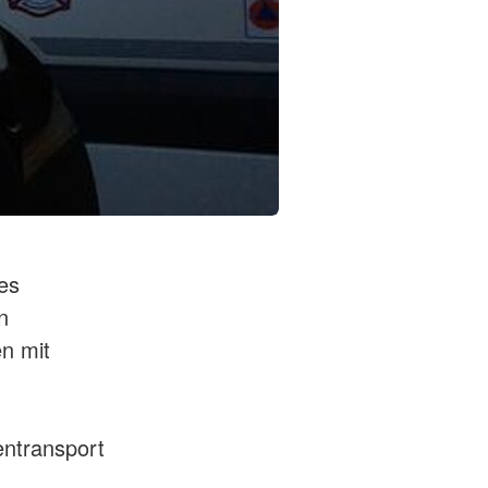
es
n
n mit
entransport