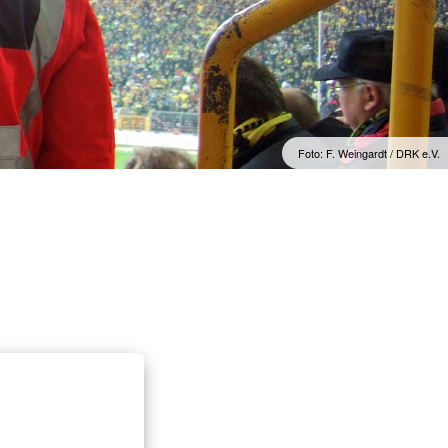
Notfalltraining für
Arztpraxen/Pflegekräfte
Schulsanitätsdienst
Gesundheitskurs Yoga
Foto: F. Weingardt / DRK e.V.