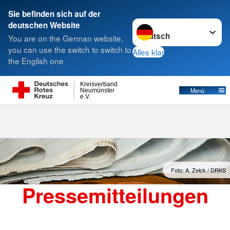
Sie befinden sich auf der
Sprache wechseln zu
deutschen Website
Suche
You are on the German website,
you can use the switch to switch to
Alles klar
the English one
Meldungen
Kreisverband
Menü
Neumünster
e.V.
Foto: A. Zelck / DRKS
Pressemitteilungen