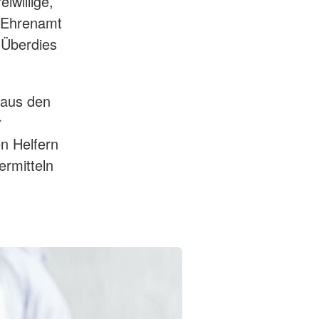
iwillige,
a Ehrenamt
. Überdies
 aus den
r
en Helfern
ermitteln