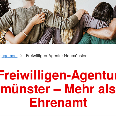
erwachsene Zuwanderer (MBE)
gagement
Freiwilligen-Agentur Neumünster
Freiwilligen-Agentu
münster – Mehr als
Ehrenamt