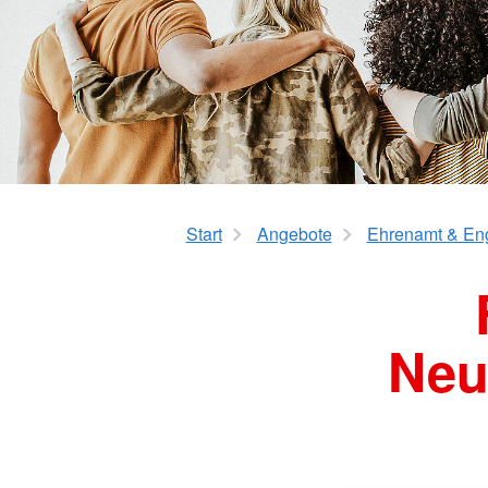
Kita Nepomuk
Kita Flinke Fööt
Start
Angebote
Ehrenamt & En
Neu