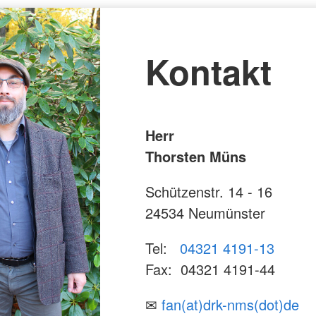
Kontakt
Herr
Thorsten Müns
Schützenstr. 14 - 16
24534 Neumünster
Tel:
04321 4191-13
Fax: 04321 4191-44
✉
fan(at)drk-nms(dot)de