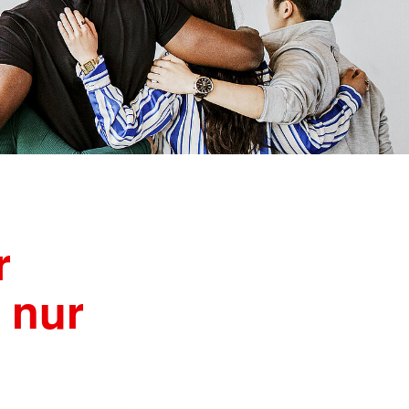
Notfalltraining für
Arztpraxen/Pflegekräfte
Schulsanitätsdienst
Gesundheitskurs Yoga
r
 nur