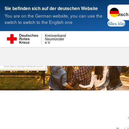
Sprache w
Sie befinden sich auf der deutschen Website
You are on the German website, you can use the
Suche
switch to switch to the English one
Alles klar
Kreisverband
Neumünster
e.V.