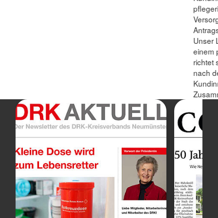
pfleger
Versorg
Antrags
Unser L
einem p
richtet
nach d
Kundin
Zusamm