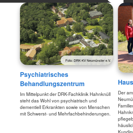
Foto: DRK-KV Neumünster e.V.
Psychiatrisches
Haus
Behandlungszentrum
Der am
Im Mittelpunkt der DRK-Fachklinik Hahnknüll
Neumün
steht das Wohl von psychiatrisch und
Familie
dementiell Erkrankten sowie von Menschen
Hahnkn
mit Schwerst- und Mehrfachbehinderungen.
pflege
häuslic
Kundin