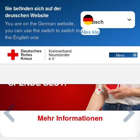
Sie befinden sich auf der
Sprache wechseln zu
deutschen Website
Suche
You are on the German website,
you can use the switch to switch to
Alles klar
the English one
Kreisverband
Menü
Neumünster
e.V.
Mehr Informationen
Wir nehmen neue Kunden auf!