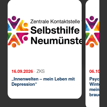
16.09.2026
· ZKS
06.10.2
„Innenwelten – mein Leben mit
Psyche i
Depression“
Winterbl
mein Wo
brauche